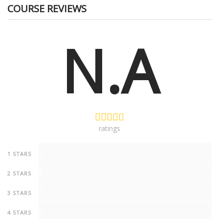
COURSE REVIEWS
N.A
ratings
0
1 STARS
0
2 STARS
0
3 STARS
0
4 STARS