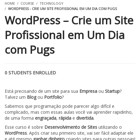
HOME
COURSE
TECHNOLOGY
WORDPRESS - CRIE UM SITE PROFISSIONAL EM UM DIA COM PUGS
WordPress – Crie um Site
Profissional em Um Dia
com Pugs
0 STUDENTS ENROLLED
Está precisando de um site para sua
Empresa
ou
Startup
?
Talvez um
Blog
ou
Portfolio
?
Sabemos que programação pode parecer algo difícil e
complicado, mas com essas aulas você vai aprender rapidinho,
de uma forma
engraçada
,
rápida
e
divertida
.
Esse curso é sobre
Desenvolvimento de Sites
utilizando o
WordPress
. Após criar seu primeiro site, vai ser fácil adaptar ele
e até mesmo
ganhar dinheiro
criando sites para outras pessoas!