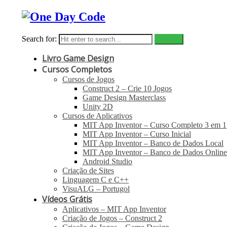
Search for:
Livro Game Design
Cursos Completos
Cursos de Jogos
Construct 2 – Crie 10 Jogos
Game Design Masterclass
Unity 2D
Cursos de Aplicativos
MIT App Inventor – Curso Completo 3 em 1
MIT App Inventor – Curso Inicial
MIT App Inventor – Banco de Dados Local
MIT App Inventor – Banco de Dados Online
Android Studio
Criação de Sites
Linguagem C e C++
VisuALG – Portugol
Vídeos Grátis
Aplicativos – MIT App Inventor
Criação de Jogos – Construct 2