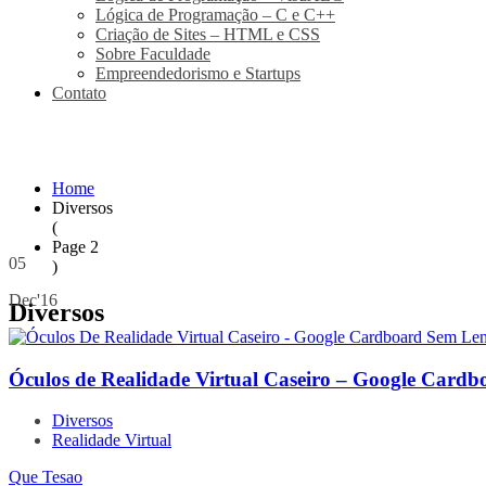
Lógica de Programação – C e C++
Criação de Sites – HTML e CSS
Sobre Faculdade
Empreendedorismo e Startups
Contato
Home
Diversos
(
Page 2
05
)
Dec'16
Diversos
Óculos de Realidade Virtual Caseiro – Google Ca
Diversos
Realidade Virtual
Que Tesao