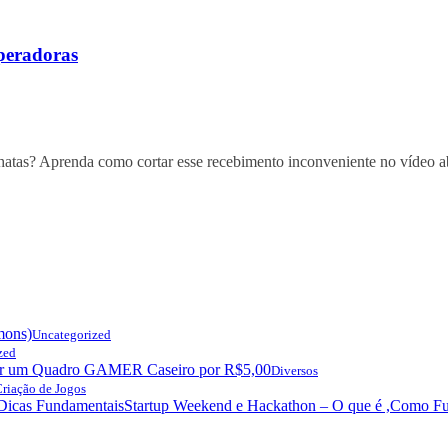
peradoras
tas? Aprenda como cortar esse recebimento inconveniente no vídeo a
mons)
Uncategorized
zed
r um Quadro GAMER Caseiro por R$5,00
Diversos
riação de Jogos
Startup Weekend e Hackathon – O que é ,Como Fu