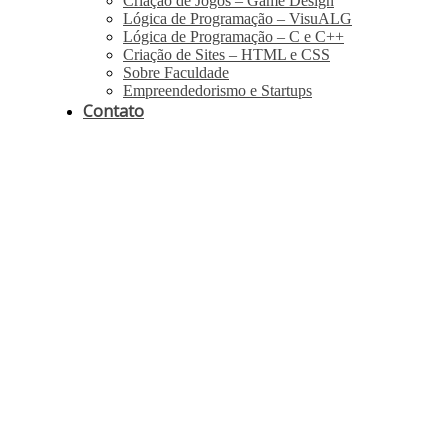
Criação de Jogos – Game Design
Lógica de Programação – VisuALG
Lógica de Programação – C e C++
Criação de Sites – HTML e CSS
Sobre Faculdade
Empreendedorismo e Startups
Contato