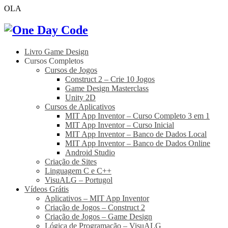
OLA
Livro Game Design
Cursos Completos
Cursos de Jogos
Construct 2 – Crie 10 Jogos
Game Design Masterclass
Unity 2D
Cursos de Aplicativos
MIT App Inventor – Curso Completo 3 em 1
MIT App Inventor – Curso Inicial
MIT App Inventor – Banco de Dados Local
MIT App Inventor – Banco de Dados Online
Android Studio
Criação de Sites
Linguagem C e C++
VisuALG – Portugol
Vídeos Grátis
Aplicativos – MIT App Inventor
Criação de Jogos – Construct 2
Criação de Jogos – Game Design
Lógica de Programação – VisuALG