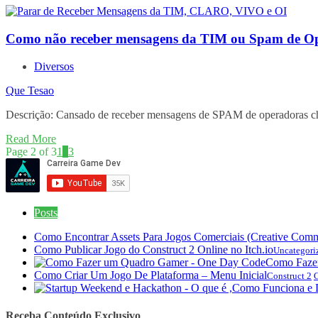
Como não receber mensagens da TIM ou Spam de O
Diversos
Que Tesao
Descrição: Cansado de receber mensagens de SPAM de operadoras cha
Read More
Page 2 of 3
1
2
3
Posts
Como Encontrar Assets Para Jogos Comerciais (Creative Com
Como Publicar Jogo do Construct 2 Online no Itch.io
Uncategori
Como Faze
Como Criar Um Jogo De Plataforma – Menu Inicial
Construct 2
C
Receba Conteúdo Exclusivo