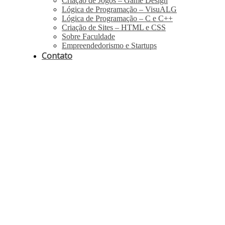
Criação de Jogos – Game Design
Lógica de Programação – VisuALG
Lógica de Programação – C e C++
Criação de Sites – HTML e CSS
Sobre Faculdade
Empreendedorismo e Startups
Contato