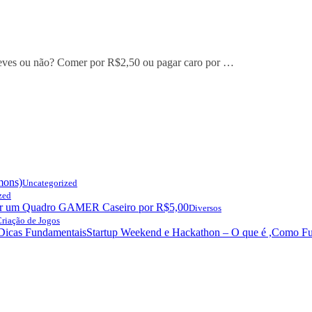
reves ou não? Comer por R$2,50 ou pagar caro por …
mons)
Uncategorized
zed
r um Quadro GAMER Caseiro por R$5,00
Diversos
riação de Jogos
Startup Weekend e Hackathon – O que é ,Como Fu