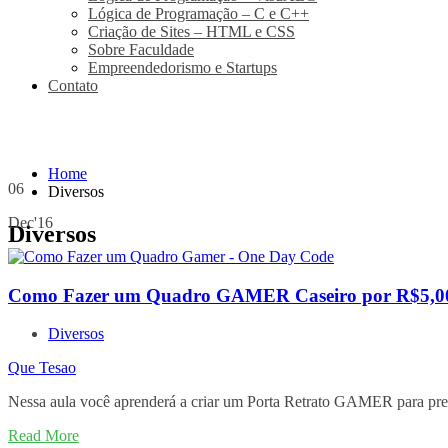
Lógica de Programação – C e C++
Criação de Sites – HTML e CSS
Sobre Faculdade
Empreendedorismo e Startups
Contato
Home
06
Diversos
Dec'16
Diversos
Como Fazer um Quadro GAMER Caseiro por R$5,0
Diversos
Que Tesao
Nessa aula você aprenderá a criar um Porta Retrato GAMER para pre
Read More