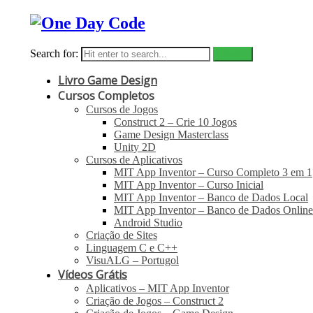
Search for:
Livro Game Design
Cursos Completos
Cursos de Jogos
Construct 2 – Crie 10 Jogos
Game Design Masterclass
Unity 2D
Cursos de Aplicativos
MIT App Inventor – Curso Completo 3 em 1
MIT App Inventor – Curso Inicial
MIT App Inventor – Banco de Dados Local
MIT App Inventor – Banco de Dados Online
Android Studio
Criação de Sites
Linguagem C e C++
VisuALG – Portugol
Vídeos Grátis
Aplicativos – MIT App Inventor
Criação de Jogos – Construct 2