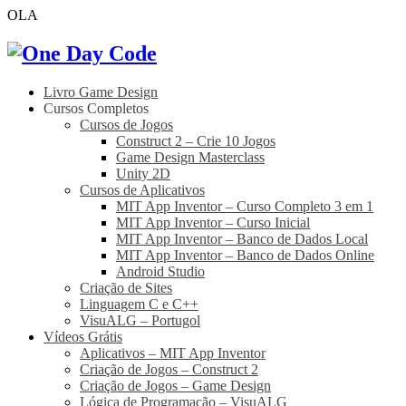
OLA
Livro Game Design
Cursos Completos
Cursos de Jogos
Construct 2 – Crie 10 Jogos
Game Design Masterclass
Unity 2D
Cursos de Aplicativos
MIT App Inventor – Curso Completo 3 em 1
MIT App Inventor – Curso Inicial
MIT App Inventor – Banco de Dados Local
MIT App Inventor – Banco de Dados Online
Android Studio
Criação de Sites
Linguagem C e C++
VisuALG – Portugol
Vídeos Grátis
Aplicativos – MIT App Inventor
Criação de Jogos – Construct 2
Criação de Jogos – Game Design
Lógica de Programação – VisuALG