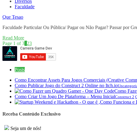
Diversos
Faculdade
Que Tesao
Faculdade Particular Ou Pública/ Pagar ou Não Pagar? Passar por G
Read More
Page 1 of 3
1
2
3
Posts
Como Encontrar Assets Para Jogos Comerciais (Creative Com
Como Publicar Jogo do Construct 2 Online no Itch.io
Uncategori
Como Faze
Como Criar Um Jogo De Plataforma – Menu Inicial
Construct 2
C
Receba Conteúdo Exclusivo
Seja um de nós!