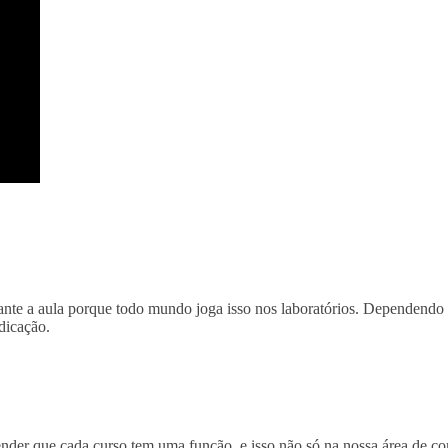
e a aula porque todo mundo joga isso nos laboratórios. Dependendo da
dicação.
er que cada curso tem uma função, e isso não só na nossa área de co