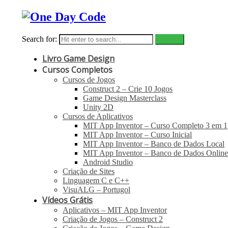
Search for:
Livro Game Design
Cursos Completos
Cursos de Jogos
Construct 2 – Crie 10 Jogos
Game Design Masterclass
Unity 2D
Cursos de Aplicativos
MIT App Inventor – Curso Completo 3 em 1
MIT App Inventor – Curso Inicial
MIT App Inventor – Banco de Dados Local
MIT App Inventor – Banco de Dados Online
Android Studio
Criação de Sites
Linguagem C e C++
VisuALG – Portugol
Vídeos Grátis
Aplicativos – MIT App Inventor
Criação de Jogos – Construct 2