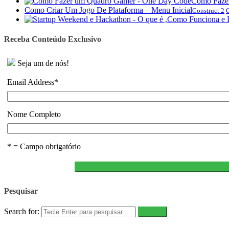
Como Faze
Como Criar Um Jogo De Plataforma – Menu Inicial
Construct 2
C
Receba Conteúdo Exclusivo
Seja um de nós!
Email Address
*
Nome Completo
* = Campo obrigatório
Pesquisar
Search for: