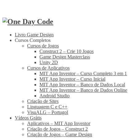
Livro Game Design
Cursos Completos
Cursos de Jogos
Construct 2 – Crie 10 Jogos
Game Design Masterclass
Unity 2D
Cursos de Aplicativos
MIT App Inventor – Curso Completo 3 em 1
MIT App Inventor – Curso Inicial
MIT App Inventor – Banco de Dados Local
MIT App Inventor – Banco de Dados Online
Android Studio
Criação de Sites
Linguagem C e C++
VisuALG – Portugol
Vídeos Grátis
Aplicativos – MIT App Inventor
Criação de Jogos – Construct 2
Criação de Jogos – Game Design