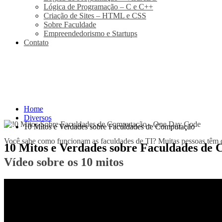
Lógica de Programação – C e C++
Criação de Sites – HTML e CSS
Sobre Faculdade
Empreendedorismo e Startups
Contato
Home
Diversos
10 Mitos e Verdades sobre Faculdades de Computação
Você sabe como funcionam as faculdades de TI? Muitas pessoas têm d
10 Mitos e Verdades sobre Faculdades de
Vídeo sobre os 10 mitos