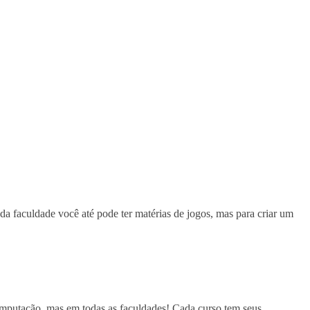
 faculdade você até pode ter matérias de jogos, mas para criar um
mputação, mas em todas as faculdades! Cada curso tem seus