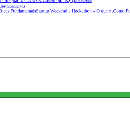
r um Quadro GAMER Caseiro por R$5,00
Diversos
riação de Jogos
Startup Weekend e Hackathon – O que é ,Como Fu