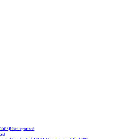
mons)
Uncategorized
zed