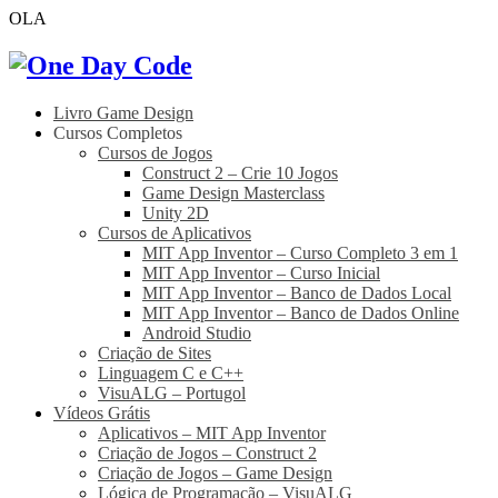
OLA
Livro Game Design
Cursos Completos
Cursos de Jogos
Construct 2 – Crie 10 Jogos
Game Design Masterclass
Unity 2D
Cursos de Aplicativos
MIT App Inventor – Curso Completo 3 em 1
MIT App Inventor – Curso Inicial
MIT App Inventor – Banco de Dados Local
MIT App Inventor – Banco de Dados Online
Android Studio
Criação de Sites
Linguagem C e C++
VisuALG – Portugol
Vídeos Grátis
Aplicativos – MIT App Inventor
Criação de Jogos – Construct 2
Criação de Jogos – Game Design
Lógica de Programação – VisuALG