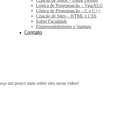
Criação de Jogos – Game Design
Lógica de Programação – VisuALG
Lógica de Programação – C e C++
Criação de Sites – HTML e CSS
Sobre Faculdade
Empreendedorismo e Startups
Contato
heça um pouco mais sobre eles nesse vídeo!